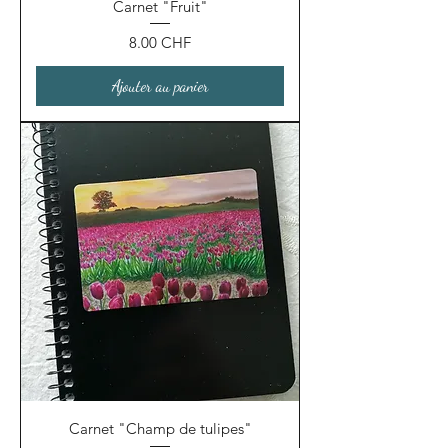
Carnet "Fruit"
Prix
8.00 CHF
Ajouter au panier
Carnet "Champ de tulipes"