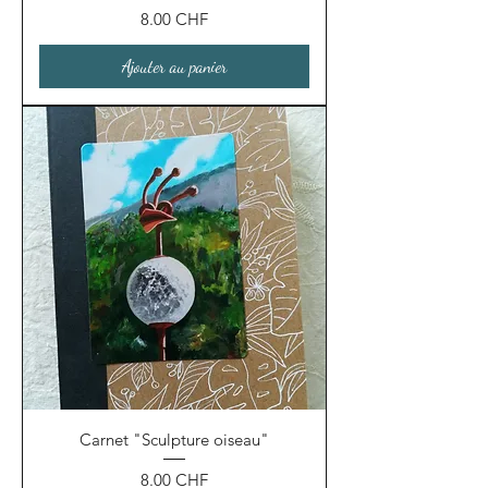
Prix
8.00 CHF
Ajouter au panier
Carnet "Sculpture oiseau"
Prix
8.00 CHF