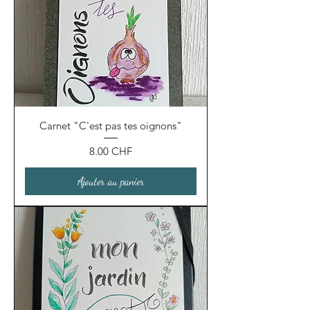
Carnet "C'est pas tes oignons"
Prix
8.00 CHF
Ajouter au panier