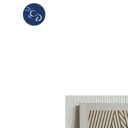
CDeco&more
Handmade & unique creations