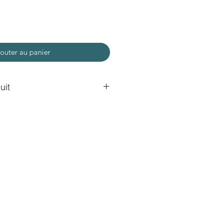
outer au panier
uit
ec photo de mon tableau "Jicara"