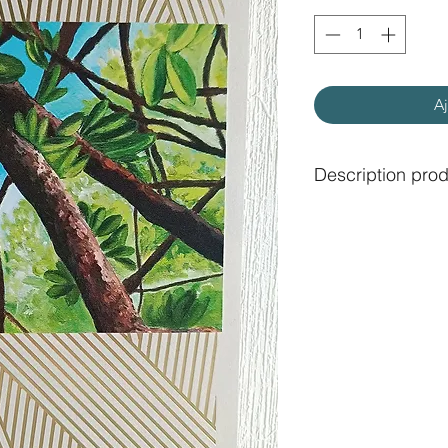
Aj
Description prod
Cahier quadrillé av
Taille: A5