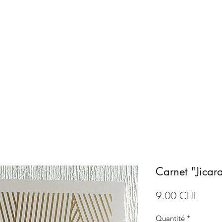
Accueil
Boutique
ArtCA
Carnet "Jicar
Prix
9.00 CHF
Quantité
*