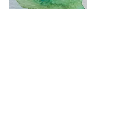
Signet aquarelle "Dark
Laurel"
Prix
6.00 CHF
Quantité
*
Ajouter au panier
Description produit
Signet fait à la main et peint avec la