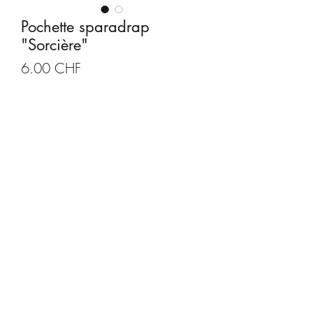
Pochette sparadrap
"Sorcière"
Prix
6.00 CHF
Quantité
*
Ajouter au panier
Description produit
Pochette avec sparadraps et épingles,
double face, faite à base de plastique