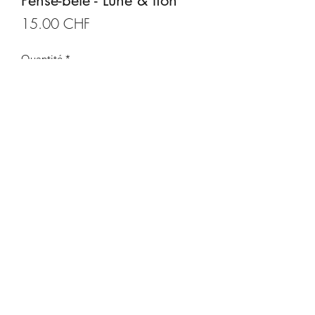
Pense-bête - Lune & lion
Prix
15.00 CHF
Quantité
*
Ajouter au panier
Description produit
Support en bois fait à la main, feuille
d'arbre séchée et peinte à l'acrylique.
Avec crayon.
Taille: 21x11 cm
CDeco&more
Yverdon-les-Bains - Suisse