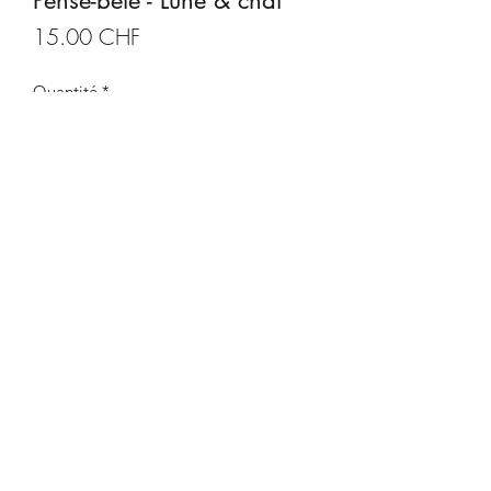
Pense-bête - Lune & chat
Prix
15.00 CHF
Quantité
*
Ajouter au panier
Description produit
Support en bois fait à la main, feuille
d'arbre séchée et peinte à l'acrylique.
Avec crayon.
Taille: 21x11 cm
CDeco&more
Yverdon-les-Bains - Suisse