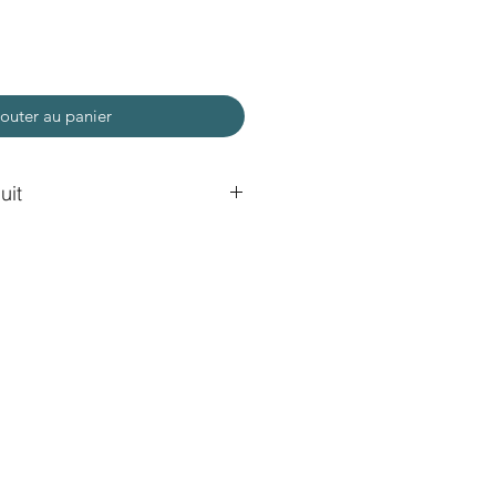
outer au panier
uit
à la main, feuille d'arbre
'acrylique. Avec crayon.