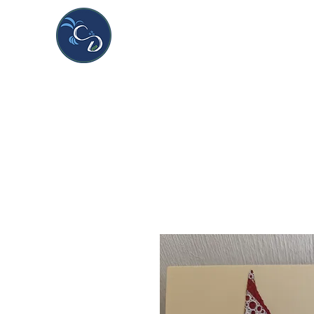
CDeco&more
Handmade & unique creations