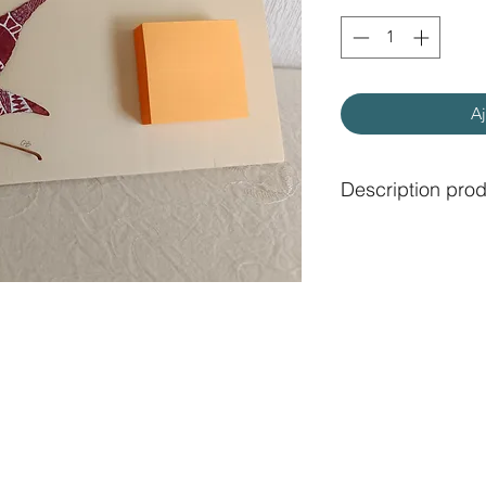
Aj
Description prod
Support en bois fait 
séchée et peinte à l
Taille: 21x11 cm