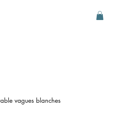
D Gallery
Events
Contact
Erable vagues blanches