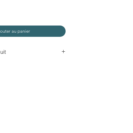
outer au panier
uit
é, peint et décoré au stylo
t