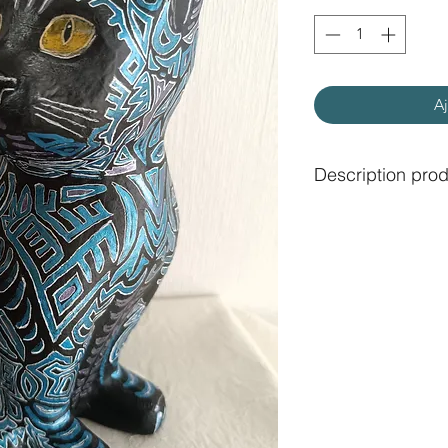
Aj
Description prod
Chat en papier mâch
Taille: 25 cm de hau