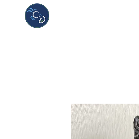
CDeco&more
Handmade & unique creations