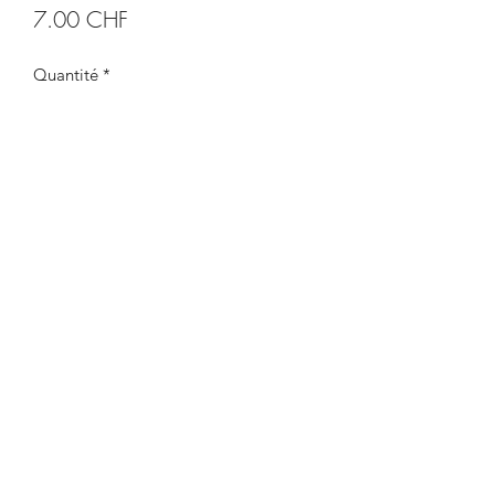
Prix
7.00 CHF
Quantité
*
Ajouter au panier
Description produit
Carte postale à l'aquarelle avec
inscription calligraphiée au feutre
Taille: A6
CDeco&more
Yverdon-les-Bains - Suisse