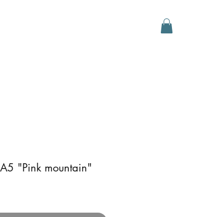
D Gallery
Events
Contact
 A5 "Pink mountain"