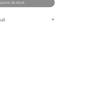
upture de stock
uit
uarelle