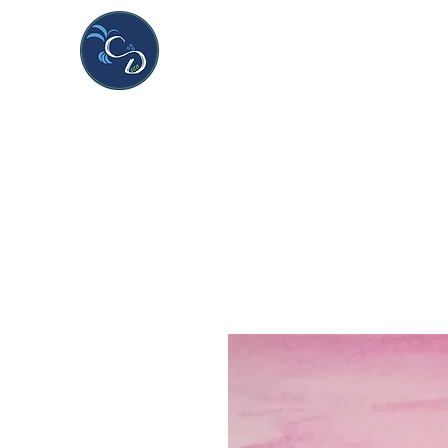
CDeco&more
Handmade & unique creations