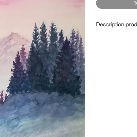
R
Description prod
Carte postale à l'aq
Taille: A5
Envoi postal