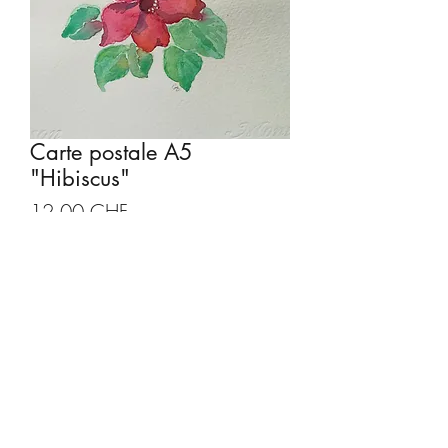
Carte postale A5
"Hibiscus"
Prix
12.00 CHF
Quantité
*
Ajouter au panier