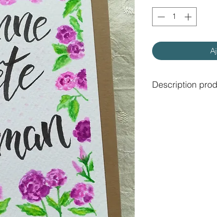
Aj
Description prod
Carte faite main, r
Taille: 16.5 x 10.5 c
Envoi postal