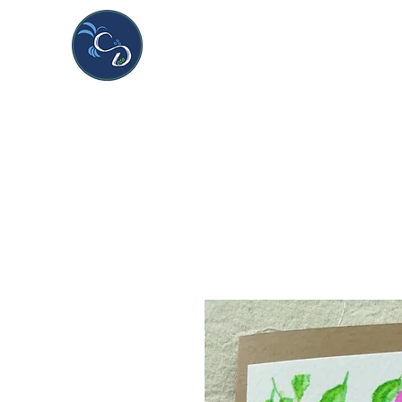
CDeco&more
Handmade & unique creations