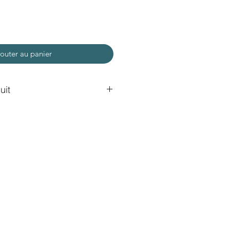
outer au panier
uit
ectangle, avec enveloppe
m