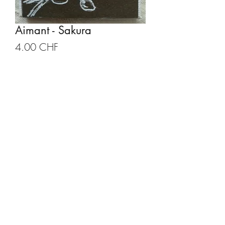
Aimant - Sakura
Prix
4.00 CHF
Quantité
*
Ajouter au panier
Description produit
Aimant carré, dessiné à la main
Taille: 5 x 5 cm
Epaisseur: 5 mm